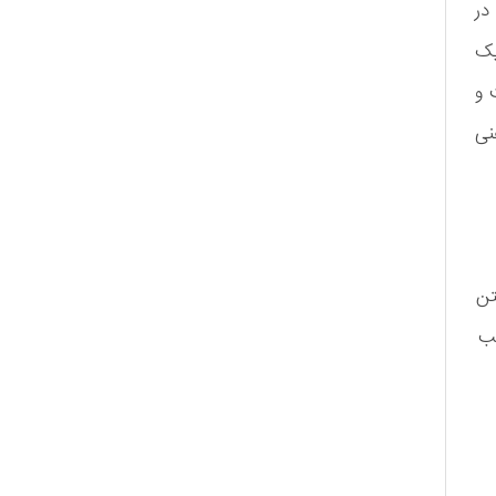
در
یک
 و
نی
تن
طب