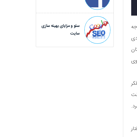
سئو و مزایای بهینه سازی
جه
سایت
دی
ان
وی
کر
لت
د.
ار