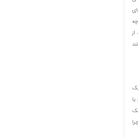
ای
چه
از
ند
یک
یا
مک
را