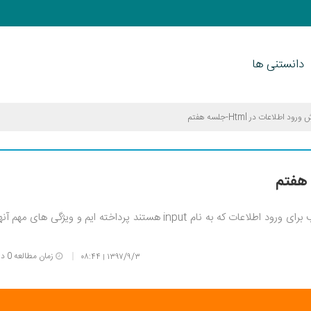
دانستنی ها
رود اطلاعات در Html-جلسه هفتم
در جلسه هفتم از آموزش Html به تگ های مناسب برای ورود اطلاعات که به نام input هستند پرداخته ایم و ویژگی های مهم
زمان مطالعه 0 دقیقه
۰۸:۴۴
۱۳۹۷/۹/۳
|