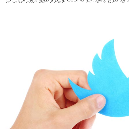
ارید نگران نباشید. چرا که اکانت توییتر از طریق مرورگر موبایل نیز