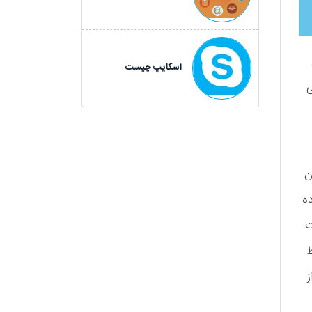
اسکایپ چیست
ی
ن
ه
ت
ط