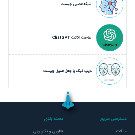
شبکه عصبی چیست
ساخت اکانت ChatGPT
ديپ فيک یا جعل عميق چيست
دسترسی سریع
دسته بندی
مقالات
فناوری و تکنولوژی