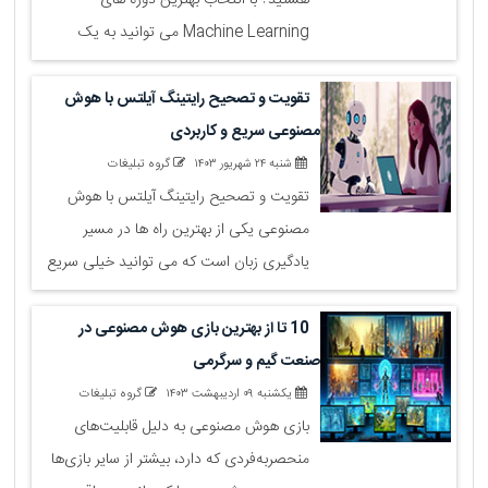
Machine Learning می توانید به یک
تحلیلگر داده حرفه ای تبدیل شوید. این مقاله
شما را در مسیر انتخاب دوره مناسب، از مبتدی
تقویت و تصحیح رایتینگ آیلتس با هوش
تا پیشرفته، همراهی می کند. تجربه های
مصنوعی سریع و کاربردی
واقعی، پروژه های عملی و راهنمایی از اساتید
شنبه ۲۴ شهریور ۱۴۰۳
گروه تبلیغات
مجرب، همگی در یک مسیر جذاب!
تقویت و تصحیح رایتینگ آیلتس با هوش
مصنوعی یکی از بهترین راه ها در مسیر
یادگیری زبان است که می توانید خیلی سریع
به هدف تان برسید
10 تا از بهترین بازی هوش مصنوعی در
صنعت گیم و سرگرمی
یکشنبه ۰۹ اردیبهشت ۱۴۰۳
گروه تبلیغات
بازی هوش مصنوعی به دلیل قابلیت‌های
منحصربه‌فردی که دارد، بیشتر از سایر بازی‌ها