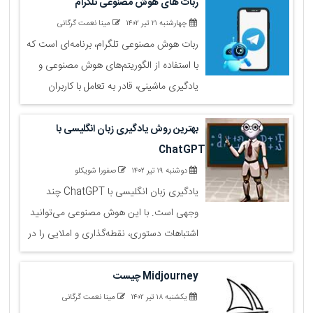
باشید تا با ابزارهای ساخت ویدیو با هوش
ربات‌ های هوش مصنوعی تلگرام
مصنوعی آشنا شوید.
چهارشنبه ۲۱ تیر ۱۴۰۲
مینا نعمت گرگانی
ربات‌ هوش مصنوعی تلگرام، برنامه‌ای است که
با استفاده از الگوریتم‌های هوش مصنوعی و
یادگیری ماشینی، قادر به تعامل با کاربران
تلگرام است و می‌تواند وظایف مختلفی را
انجام دهد.در این مقاله از سایت جت، شما را
بهترین روش یادگیری زبان انگلیسی با
با بهترین ربات‌ های هوش مصنوعی تلگرام آشنا
ChatGPT
خواهیم کرد.
دوشنبه ۱۹ تیر ۱۴۰۲
صفورا شویکلو
یادگیری زبان انگلیسی با ChatGPT چند
وجهی است. با این هوش مصنوعی می‌توانید
اشتباهات دستوری، نقطه‌گذاری و املایی را در
جمله یا متن خود بررسی و تصحیح کنید. در
این مقاله ۵ روش یادگیری زبان را به شما
Midjourney چیست
معرفی می‌کنیم
یکشنبه ۱۸ تیر ۱۴۰۲
مینا نعمت گرگانی