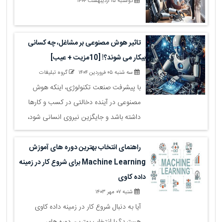
دوشنبه ۱۵ اردیبهشت ۱۴۰۴
تاثیر هوش مصنوعی بر مشاغل، چه کسانی
بیکار می شوند؟! [10مزیت + عیب]
سه شنبه ۰۵ فروردین ۱۴۰۴
گروه تبلیغات
با پیشرفت صنعت تکنولوژی، اینکه هوش
مصنوعی در آینده دخالتی در کسب و کارها
داشته باشد و جایگزین نیروی انسانی شود،
حقیقتی انکار ناپذیر است که باید آن را قبول
کنیم. هوش مصنوعی صنایع بسیاری را تحت
راهنمای انتخاب بهترین دوره های آموزش
تاثیر قرار داده و آن ها را تغییر می دهد،
Machine Learning برای شروع کار در زمینه
کارشناسان خدمات سئو تهران می گویند هدف
داده کاوی
از ایجاد هوش مصنوعی، افزایش توانمندی در
شنبه ۰۷ مهر ۱۴۰۳
انسان ها و بهره وری در کارها می باشد.
آیا به دنبال شروع کار در زمینه داده کاوی
هستید؟ با انتخاب بهترین دوره های