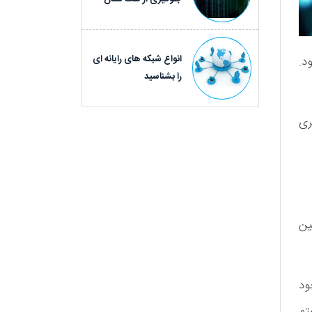
انواع شبکه های رایانه ای
د.
را بشناسید
د. ما در سری
لین
ود
تم