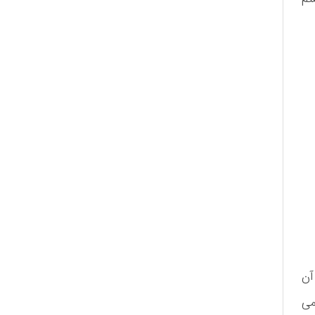
آن
می